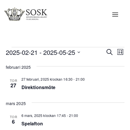
Navigat
Evenemang
Even
Ev
2025-02-21
 - 
2025-05-25
Sök
Lista
vy
Searc
Välj
februari 2025
datum.
and
27 februari, 2025 klockan 16:30
-
21:00
TOR
Views
27
Direktionsmöte
Navig
mars 2025
6 mars, 2025 klockan 17:45
-
21:00
TOR
6
Spelafton