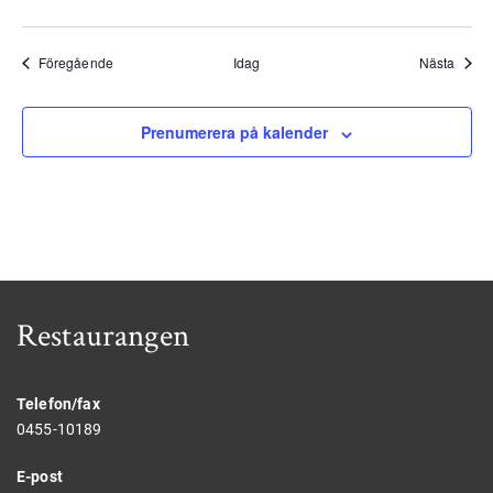
Evenemang
Even
Föregående
Idag
Nästa
Prenumerera på kalender
Restaurangen
Telefon/fax
0455-10189
E-post