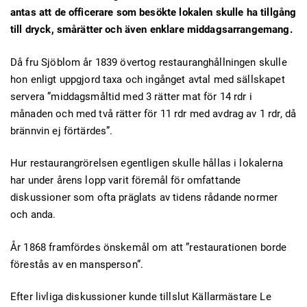
antas att de officerare som besökte lokalen skulle ha tillgång
till dryck, smårätter och även enklare middagsarrangemang.
Då fru Sjöblom år 1839 övertog restauranghållningen skulle
hon enligt uppgjord taxa och ingånget avtal med sällskapet
servera ”middagsmåltid med 3 rätter mat för 14 rdr i
månaden och med två rätter för 11 rdr med avdrag av 1 rdr, då
brännvin ej förtärdes”.
Hur restaurangrörelsen egentligen skulle hållas i lokalerna
har under årens lopp varit föremål för omfattande
diskussioner som ofta präglats av tidens rådande normer
och anda.
År 1868 framfördes önskemål om att ”restaurationen borde
förestås av en mansperson”.
Efter livliga diskussioner kunde tillslut Källarmästare Le