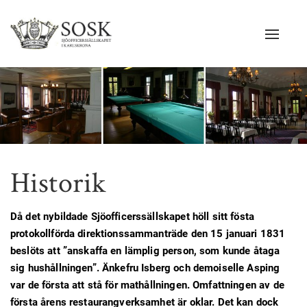
Navigat
Historik
Då det nybildade Sjöofficerssällskapet höll sitt fösta
protokollförda direktionssammanträde den 15 januari 1831
beslöts att ”anskaffa en lämplig person, som kunde åtaga
sig hushållningen”. Änkefru Isberg och demoiselle Asping
var de första att stå för mathållningen. Omfattningen av de
första årens restaurangverksamhet är oklar. Det kan dock