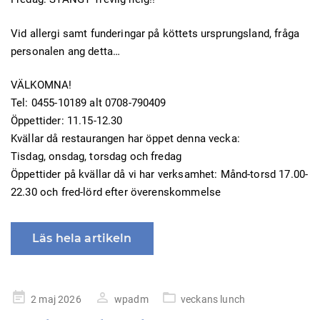
Vid allergi samt funderingar på köttets ursprungsland, fråga
personalen ang detta…
VÄLKOMNA!
Tel: 0455-10189 alt 0708-790409
Öppettider: 11.15-12.30
Kvällar då restaurangen har öppet denna vecka:
Tisdag, onsdag, torsdag och fredag
Öppettider på kvällar då vi har verksamhet: Månd-torsd 17.00-
22.30 och fred-lörd efter överenskommelse
Läs hela artikeln
Publicerad
2 maj 2026
wpadm
veckans lunch
på