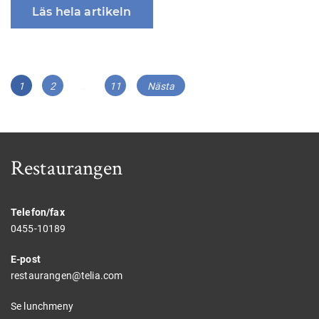
Läs hela artikeln
Inläggsnavigering
Sida
Sida
Sida
1
2
…
11
Nästa
Restaurangen
Telefon/fax
0455-10189
E-post
restaurangen@telia.com
Se lunchmeny