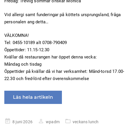
Fredag: Trevlig sommar önskar Monica
Vid allergi samt funderingar på köttets ursprungsland, fråga
personalen ang detta…
VÄLKOMNA!
Tel: 0455-10189 alt 0708-790409
Öppettider: 11.15-12.30
Kvällar då restaurangen har öppet denna vecka:
Måndag och tisdag
Öppettider på kvällar då vi har verksamhet: Månd-torsd 17.00-
22.30 och fred-lörd efter överenskommelse
Läs hela artikeln
Publicerad
8 juni 2026
wpadm
veckans lunch
på