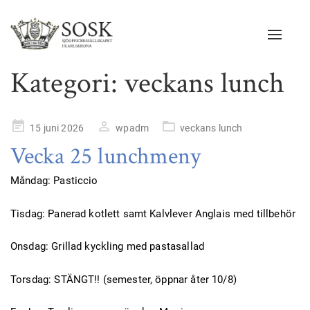
Navigat
Kategori:
veckans lunch
Publicerad
15 juni 2026
wpadm
veckans lunch
på
Vecka 25 lunchmeny
Måndag: Pasticcio
Tisdag: Panerad kotlett samt Kalvlever Anglais med tillbehör
Onsdag: Grillad kyckling med pastasallad
Torsdag: STÄNGT!! (semester, öppnar åter 10/8)