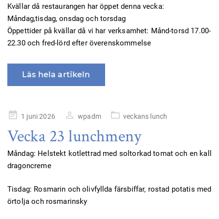
Kvällar då restaurangen har öppet denna vecka:
Måndag,tisdag, onsdag och torsdag
Öppettider på kvällar då vi har verksamhet: Månd-torsd 17.00-
22.30 och fred-lörd efter överenskommelse
Läs hela artikeln
Publicerad
1 juni 2026
wpadm
veckans lunch
på
Vecka 23 lunchmeny
Måndag: Helstekt kotlettrad med soltorkad tomat och en kall
dragoncreme
Tisdag: Rosmarin och olivfyllda färsbiffar, rostad potatis med
örtolja och rosmarinsky