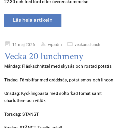
22.30 och fred-lörd efter överenskommelse
Läs hela artikeln
Publicerad
11 maj 2026
wpadm
veckans lunch
på
Vecka 20 lunchmeny
Måndag: Fläskschnitzel med skysås och rostad potatis
Tisdag: Färsbiffar med gräddsås, potatismos och lingon
Onsdag: Kycklingpasta med soltorkad tomat samt
charlotten- och vitlök
Torsdag: STÄNGT
Fredag: STÄNGT Trevlig helg!!