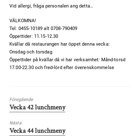
Vid allergi, fråga personalen ang detta…
VÄLKOMNA!
Tel: 0455-10189 alt 0708-790409
Öppettider: 11.15-12.30
Kvällar då restaurangen har öppet denna vecka:
Onsdag och torsdag
Öppettider på kvällar då vi har verksamhet: Månd-torsd
17.00-22.30 och fred-lörd efter överenskommelse
Föregående
Föregående
Vecka 42 lunchmeny
inlägg:
Nästa
Nästa
Vecka 44 lunchmeny
inlägg: