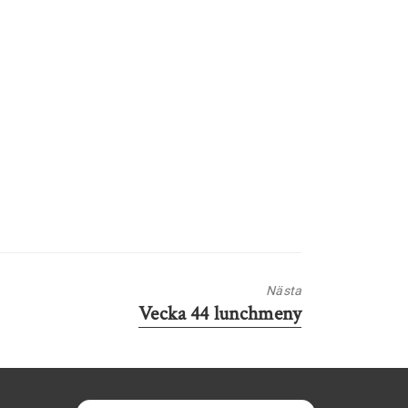
Nästa
Nästa
Vecka 44 lunchmeny
inlägg: