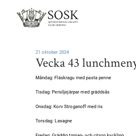
Publicerad
21 oktober 2024
Vecka 43 lunchmen
på
Måndag: Fläskragu med pasta penne
Tisdag: Persiljejärpar med gräddsås
Onsdag: Korv Stroganoff med ris
Torsdag: Lasagne
Fredag: Gräddig timjan- och citron kyckling