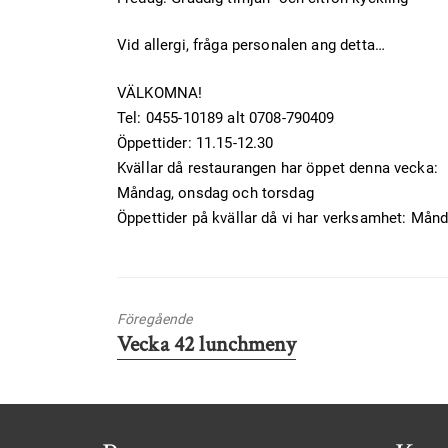
Vid allergi, fråga personalen ang detta…
VÄLKOMNA!
Tel: 0455-10189 alt 0708-790409
Öppettider: 11.15-12.30
Kvällar då restaurangen har öppet denna vecka:
Måndag, onsdag och torsdag
Öppettider på kvällar då vi har verksamhet: Mån
Föregående
Föregående
Vecka 42 lunchmeny
inlägg: