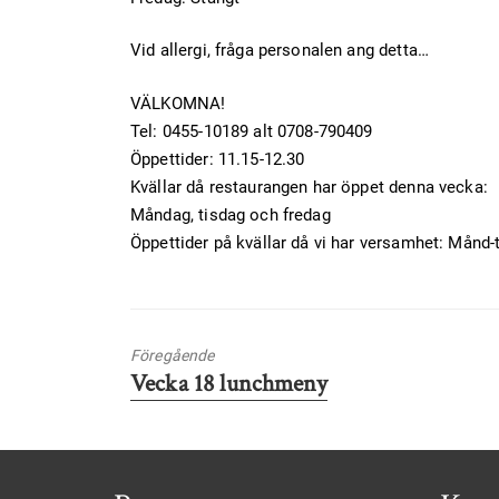
Vid allergi, fråga personalen ang detta…
VÄLKOMNA!
Tel: 0455-10189 alt 0708-790409
Öppettider: 11.15-12.30
Kvällar då restaurangen har öppet denna vecka:
Måndag, tisdag och fredag
Öppettider på kvällar då vi har versamhet: Månd
Föregående
Föregående
Vecka 18 lunchmeny
inlägg: