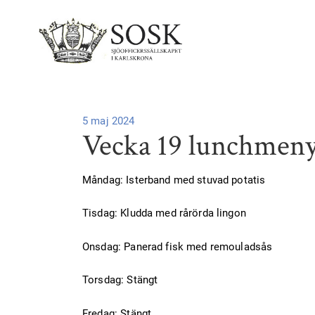
Publicerad
5 maj 2024
Vecka 19 lunchmen
på
Måndag: Isterband med stuvad potatis
Tisdag: Kludda med rårörda lingon
Onsdag: Panerad fisk med remouladsås
Torsdag: Stängt
Fredag: Stängt