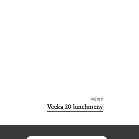
Nästa
Nästa
Vecka 20 lunchmeny
inlägg: