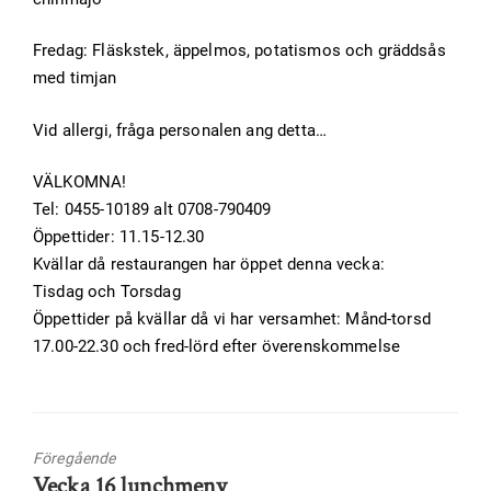
Fredag: Fläskstek, äppelmos, potatismos och gräddsås
med timjan
Vid allergi, fråga personalen ang detta…
VÄLKOMNA!
Tel: 0455-10189 alt 0708-790409
Öppettider: 11.15-12.30
Kvällar då restaurangen har öppet denna vecka:
Tisdag och Torsdag
Öppettider på kvällar då vi har versamhet: Månd-torsd
17.00-22.30 och fred-lörd efter överenskommelse
Föregående
Föregående
Vecka 16 lunchmeny