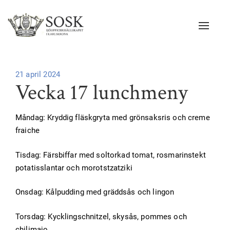
Navigat
Publicerad
21 april 2024
Vecka 17 lunchmeny
på
Måndag: Kryddig fläskgryta med grönsaksris och creme
fraiche
Tisdag: Färsbiffar med soltorkad tomat, rosmarinstekt
potatisslantar och morotstzatziki
Onsdag: Kålpudding med gräddsås och lingon
Torsdag: Kycklingschnitzel, skysås, pommes och
chilimajo