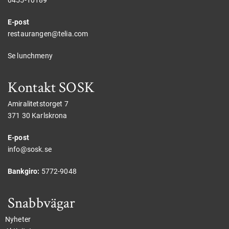
0455-10189
E-post
restaurangen@telia.com
Se lunchmeny
Kontakt SOSK
Amiralitetstorget 7
371 30 Karlskrona
E-post
info@sosk.se
Bankgiro:
5772-9048
Snabbvägar
Nyheter